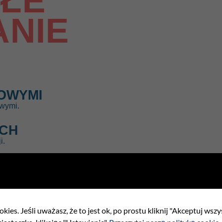
ŁE
ANIE
OWYMI
owymi.
ACH
i.
 TRYB ŻYCIA
enerację.
kies. Jeśli uważasz, że to jest ok, po prostu kliknij "Akceptuj wsz