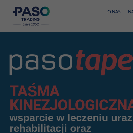
O NAS
N
TAŚMA
KINEZJOLOGICZN
wsparcie w leczeniu ura
rehabilitacji oraz