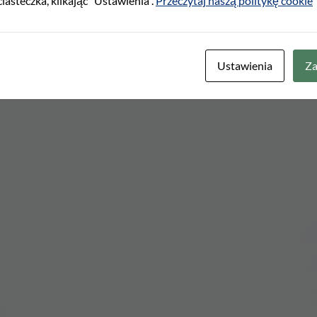
ciasteczka, klikając "Ustawienia".
Przeczytaj naszą politykę cookie
Ustawienia
Za