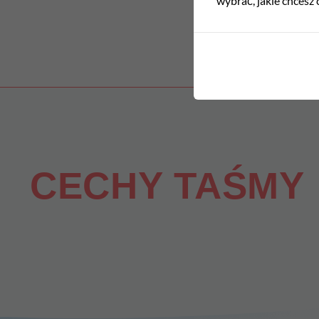
wybrać, jakie chcesz 
CECHY TAŚMY