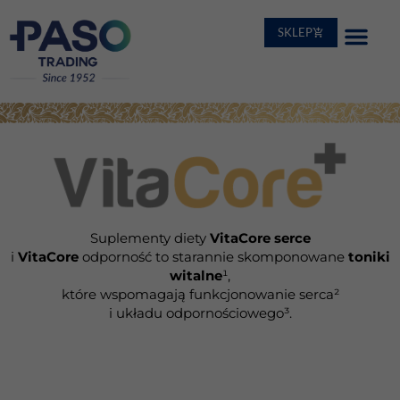
SKLEP
Produkcja kon
Suplementy diety
VitaCore serce
i
VitaCore
odporność to starannie skomponowane
toniki
witalne
¹,
które wspomagają funkcjonowanie serca²
i układu odpornościowego³.