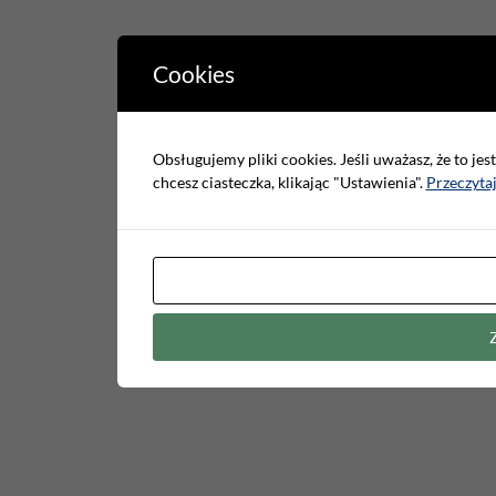
Cookies
Obsługujemy pliki cookies. Jeśli uważasz, że to jes
chcesz ciasteczka, klikając "Ustawienia".
Przeczytaj