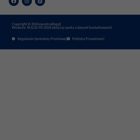
Copyright © 2024 pasotrading.pl
Wydanie: RUL02-03-2024 (dotyczy paska z danymi kontaktowymi)
Regulamin Sprzedaży Premiowej
Polityka Prywatności