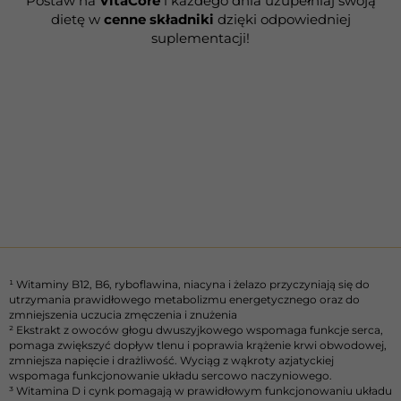
Postaw na
VitaCore
i każdego dnia uzupełniaj swoją
dietę w
cenne składniki
dzięki odpowiedniej
suplementacji!
¹ Witaminy B12, B6, ryboflawina, niacyna i żelazo przyczyniają się do
utrzymania prawidłowego metabolizmu energetycznego oraz do
zmniejszenia uczucia zmęczenia i znużenia
² Ekstrakt z owoców głogu dwuszyjkowego wspomaga funkcje serca,
pomaga zwiększyć dopływ tlenu i poprawia krążenie krwi obwodowej,
zmniejsza napięcie i drażliwość. Wyciąg z wąkroty azjatyckiej
wspomaga funkcjonowanie układu sercowo naczyniowego.
³ Witamina D i cynk pomagają w prawidłowym funkcjonowaniu układu