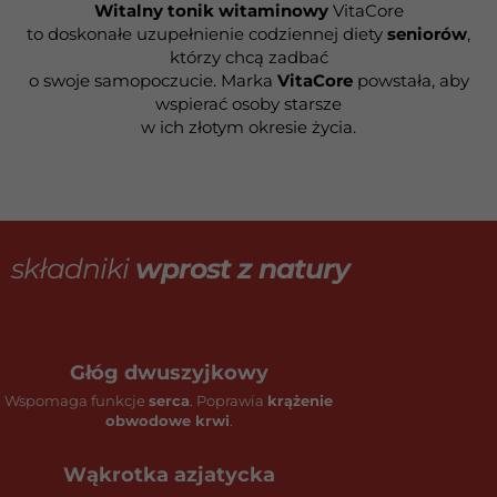
Witalny tonik witaminowy
VitaCore
to doskonałe uzupełnienie codziennej diety
seniorów
,
którzy chcą zadbać
o swoje samopoczucie. Marka
VitaCore
powstała, aby
wspierać osoby starsze
w ich złotym okresie życia.
składniki
wprost z natury
Głóg dwuszyjkowy
Wspomaga funkcje
serca
. Poprawia
krążenie
obwodowe krwi
.
Wąkrotka azjatycka